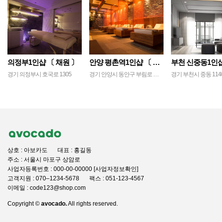
의정부1인샵 〔 채원 〕
안양 평촌역1인샵 〔 채영 〕
경기 의정부시 호국로 1305
경기 안양시 동안구 부림로 지하 123
경기 부천시 중동 1140
상호 : 아보카도
대표 : 홍길동
주소 : 서울시 마포구 상암로
사업자등록번호 : 000-00-00000 [사업자정보확인]
고객지원 : 070–1234-5678
팩스 : 051-123-4567
이메일 : code123@shop.com
Copyright ©
avocado.
All rights reserved.