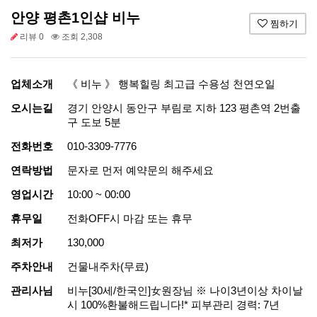
안양 평촌1인샵 비누
찜하기
리뷰 0
조회 2,308
업체소개
《 비누 》 행복힐링 최고급 수용성 천연오일
오시는길
경기 안양시 동안구 부림로 지하 123 평촌역 2번출
구 도보 5분
전화번호
010-3309-7776
연락방법
문자로 먼저 예약문의 해주세요
영업시간
10:00 ~ 00:00
휴무일
전화OFF시 마감 또는 휴무
최저가
130,000
주차안내
건물내주차(무료)
관리사님
비누[30세/한국인]女원장님 ※ 나이3년이상 차이날
시 100%환불해드립니다!​ * 피부관리 경력: 7년