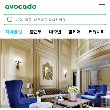
지역별 샵
출근부
내주변
홈케어
커뮤니티