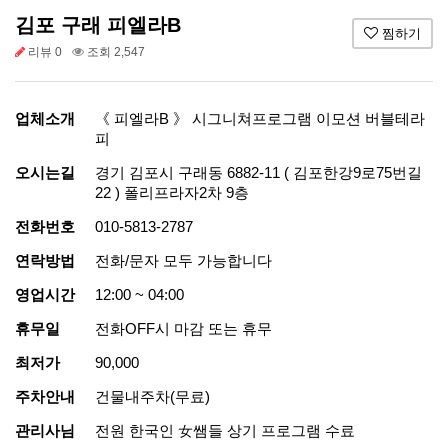
김포 구래 피엘라B
찜하기
리뷰 0
조회 2,547
업체소개
《 피엘라B 》 시그니쳐프로그램 이모션 버블테라
피
오시는길
경기 김포시 구래동 6882-11 ( 김포한강9로75번길
22 ) 폴리프라자2차 9층
전화번호
010-5813-2787
연락방법
전화/문자 모두 가능합니다
영업시간
12:00 ~ 04:00
휴무일
전화OFF시 마감 또는 휴무
최저가
90,000
주차안내
건물내주차(무료)
관리사님
전원 한국인 女쌤들 상기 프로그램 수료