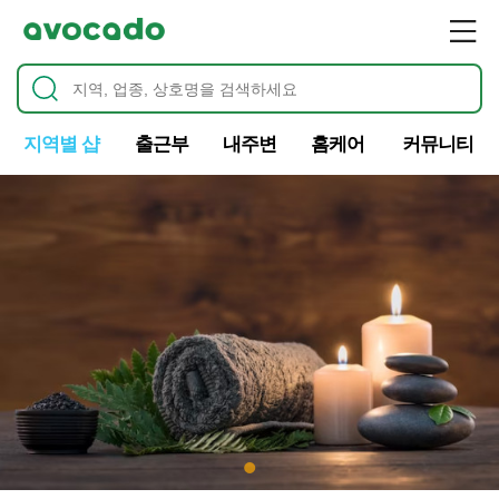
지역별 샵
출근부
내주변
홈케어
커뮤니티