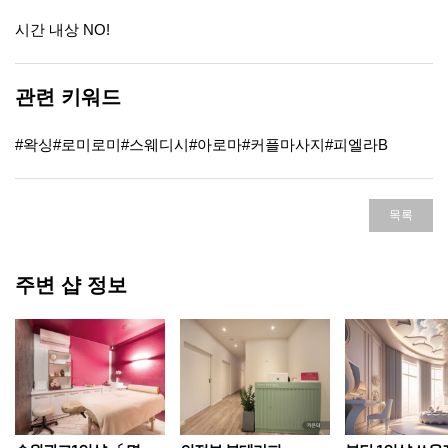
시간 내상 NO!
관련 키워드
#왁싱#로미로미#스웨디시#아로마#커플마사지#피엘라B
목록
주변 샵 정보