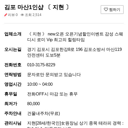
김포 마산1인샵 〔 지현 〕
찜하기
리뷰 0
조회 2,514
업체소개
《 지현 》 new오픈 오픈기념할인이벤트 감성 스웨
디시 로미 Vip 최고의 힐링타임
오시는길
경기 김포시 김포한강8로 196 김포소방서 마산119
안전센터 도보5분
전화번호
010-3175-8229
연락방법
문자로만 문의받고 있습니다
영업시간
10:00 ~ 04:00
휴무일
전화OFF시 마감 또는 휴무
최저가
80,000
주차안내
건물내주차(무료)
관리사님
지현[28세/한국인]女원장님 상기 종목 테라피 경력 :