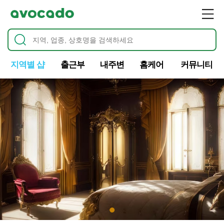
지역별 샵
출근부
내주변
홈케어
커뮤니티