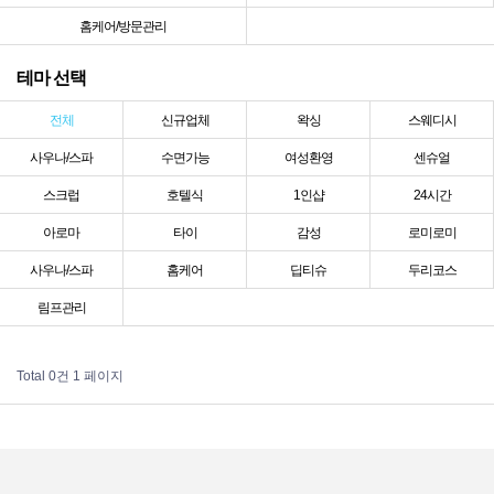
홈케어/방문관리
테마 선택
전체
신규업체
왁싱
스웨디시
사우나/스파
수면가능
여성환영
센슈얼
스크럽
호텔식
1인샵
24시간
아로마
타이
감성
로미로미
사우나/스파
홈케어
딥티슈
두리코스
림프관리
Total 0건
1 페이지