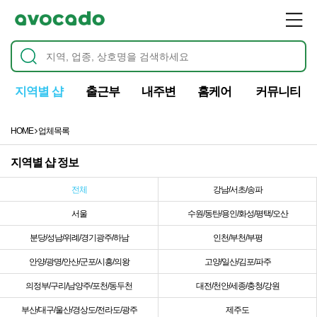
지역별 샵
출근부
내주변
홈케어
커뮤니티
HOME
업체목록
지역별 샵 정보
전체
강남/서초/송파
서울
수원/동탄/용인/화성/평택/오산
분당/성남/위례/경기광주/하남
인천/부천/부평
안양/광명/안산/군포/시흥/의왕
고양/일산/김포/파주
의정부/구리/남양주/포천/동두천
대전/천안/세종/충청/강원
부산/대구/울산/경상도/전라도/광주
제주도